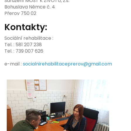
Sdružení MOST K ŽIVOTU, z.s.
Bohuslava Němce č. 4
Přerov 750 02
Kontakty:
Sociální rehabilitace :
Tel. : 581 207 238
Tel. : 739 007 626
e-mail :
socialnirehabilitaceprerov@gmail.com