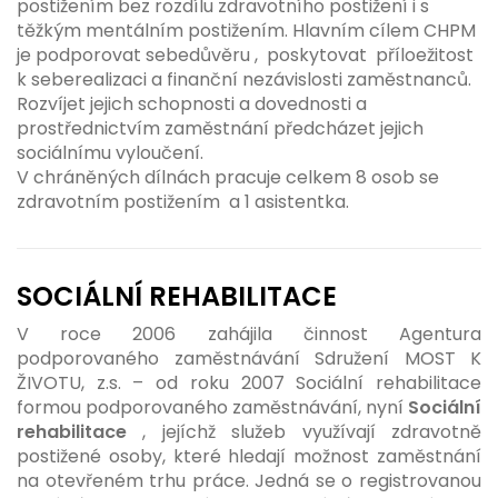
postižením bez rozdílu zdravotního postižení i s
těžkým mentálním postižením. Hlavním cílem CHPM
je podporovat sebedůvěru , poskytovat příloežitost
k seberealizaci a finanční nezávislosti zaměstnanců.
Rozvíjet jejich schopnosti a dovednosti a
prostřednictvím zaměstnání předcházet jejich
sociálnímu vyloučení.
V chráněných dílnách pracuje celkem 8 osob se
zdravotním postižením a 1 asistentka.
SOCIÁLNÍ REHABILITACE
V roce 2006 zahájila činnost Agentura
podporovaného zaměstnávání Sdružení MOST K
ŽIVOTU, z.s. – od roku 2007 Sociální rehabilitace
formou podporovaného zaměstnávání, nyní
Sociální
rehabilitace
, jejíchž služeb využívají zdravotně
postižené osoby, které hledají možnost zaměstnání
na otevřeném trhu práce. Jedná se o registrovanou