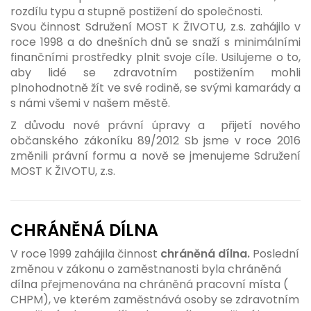
rozdílu typu a stupně postižení do společnosti.
Svou činnost Sdružení MOST K ŽIVOTU, z.s. zahájilo v
roce 1998 a do dnešních dnů se snaží s minimálními
finančními prostředky plnit svoje cíle. Usilujeme o to,
aby lidé se zdravotním postižením mohli
plnohodnotně žít ve své rodině, se svými kamarády a
s námi všemi v našem městě.
Z důvodu nové právní úpravy a přijetí nového
občanského zákoníku 89/2012 Sb jsme v roce 2016
změnili právní formu a nově se jmenujeme Sdružení
MOST K ŽIVOTU, z.s.
CHRÁNĚNÁ DÍLNA
V roce 1999 zahájila činnost
chráněná dílna.
Poslední
změnou v zákonu o zaměstnanosti byla chráněná
dílna přejmenována na chráněná pracovní místa (
CHPM), ve kterém zaměstnává osoby se zdravotním